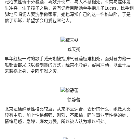
张柏芝性情十分暴躁，喜欢开快车，与人不易相处，时常与媒体发
生冲突。生了孩子之后，曾有记者目睹她单手抱儿子Lucas，比手划
脚地斥喝佣人要洗手做家事。她也深知自己的这一性格缺陷，于是
信了耶稣，希望学会用爱包容他人。
臧天朔
早年红极一时的歌手臧天朔被指脾气暴躁极难相处，面对暴力他一
般都会都采取以暴制暴的方式，经常不冷静，容易冲动，以至于后
来惹祸上身，身陷牢狱之灾。
徐静蕾
北京妞徐静蕾性格比较直，从来不去迎合、去粉饰什么，她做人比
较有主见，加上性格倔强、刚烈、不服输，同时事业型性格的她，
情绪易怒，急躁，爆发力强，所以被人认为难以相处。