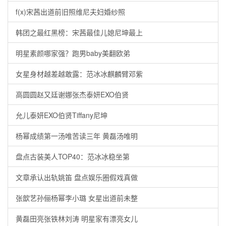
f(x)宋茜出道前旧照维尼夫妇婚纱照
韩团之最红黑榜：宋茜最佳儿媳尼坤最上
明星素颜哪家强？跑男baby美翻欧弟
女星身材越差越敢露：范冰冰麒麟臂邓紫
高圆圆赵又廷谢娜张杰泰妍EXO伯贤
允儿泰妍EXO伯贤Tiffany尼坤
杨幂成绩第一汤唯苦读三年 黄磊汤唯明
盘点古装美人TOP40：范冰冰稳坐第
文章承认出轨姚笛 盘点娱乐圈假戏真做
张歆艺孙俪杨幂李小璐 女星出道前未整
黄磊田亮张铁林刘涛 明星家有漂亮女儿