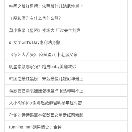
韩团之最红黑榜：宋茜最佳儿媳尼坤最上
丁磊和唐岩有什么仇什么怨？
莫小棋录《星密》排场大 压过关主刘烨
韩女团Girl's Day惠利贴身撒
《综艺大舌头》 麻辣烫八卦 老派父亲
明星素颜哪家强？跑男baby美翻欧弟
韩团之最红黑榜：宋茜最佳儿媳尼坤最上
蒋欣娄艺潇袁姗姗张檬盘点眼熟却叫不上
大小S范冰冰谢娜赵薇柳岩明星年轻时雷
孙俪刘诗诗熊黛林张歆艺女星走红前素颜
running man跑男情史：金钟