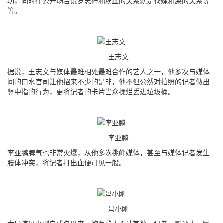
功，同时在公开场合说罗志祥和粉丝的关系就是苍蝇和屎的关系等
等。
王志文
据说，王志文与媒体最难相处最难合作的艺人之一，他多次与媒体
间的口水官司让他招来不少的是非，他不但公然对拍照的记者做出
竖中指的行为，更将记者的卡片当众揉烂丢进垃圾桶。
李亚鹏
李亚鹏脾气也非常火爆，从他多次挑衅媒体，甚至与媒体记者发生
肢体冲突，将记者打出血便可见一般。
冯小刚
大导演冯小刚自成名以来，炮轰的人不计其数，记者、影评人、网