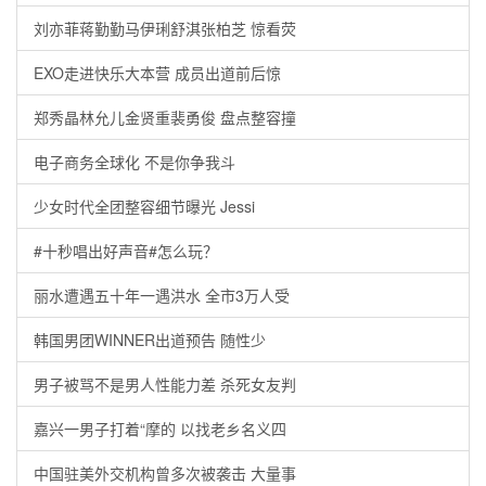
刘亦菲蒋勤勤马伊琍舒淇张柏芝 惊看荧
EXO走进快乐大本营 成员出道前后惊
郑秀晶林允儿金贤重裴勇俊 盘点整容撞
电子商务全球化 不是你争我斗
少女时代全团整容细节曝光 Jessi
#十秒唱出好声音#怎么玩？
丽水遭遇五十年一遇洪水 全市3万人受
韩国男团WINNER出道预告 随性少
男子被骂不是男人性能力差 杀死女友判
嘉兴一男子打着“摩的 以找老乡名义四
中国驻美外交机构曾多次被袭击 大量事