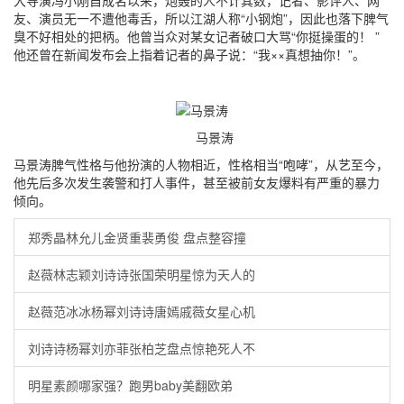
友、演员无一不遭他毒舌，所以江湖人称“小钢炮”，因此也落下脾气
臭不好相处的把柄。他曾当众对某女记者破口大骂“你挺操蛋的！ ”
他还曾在新闻发布会上指着记者的鼻子说：“我××真想抽你！”。
马景涛
马景涛脾气性格与他扮演的人物相近，性格相当“咆哮”，从艺至今，
他先后多次发生袭警和打人事件，甚至被前女友爆料有严重的暴力
倾向。
郑秀晶林允儿金贤重裴勇俊 盘点整容撞
赵薇林志颖刘诗诗张国荣明星惊为天人的
赵薇范冰冰杨幂刘诗诗唐嫣戚薇女星心机
刘诗诗杨幂刘亦菲张柏芝盘点惊艳死人不
明星素颜哪家强？跑男baby美翻欧弟