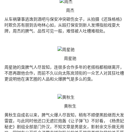
周杰
从车祸肇事逃逸到酒吧与保安冲突砸伤女子，从拍摄《还珠格格》
时欺负苏有朋到舌吻林心如，从殴打保安到新人发博指拍戏耍大
牌，周杰的脾气、品性可见一般，难怪被人吐槽难相处。
周星驰
周星驰的臭脾气人尽皆知，连很多合作多年的老搭档都相继离开，
不愿再跟他合作，而前不久以向太陈岚领衔的一众艺人对其狂吐槽
更说明他在演艺圈的人品和火爆脾气是多么的臭。
黄秋生
黄秋生自成名以来，脾气火爆人尽皆知，稍有不顺便黑脸继而大发
雷霆，与此同时他还口无遮拦炮轰《让子弹飞》不好看，《杨贵妃
秘史》剧组全部是门外汉，不知文章是男是女，影射余文乐做无用