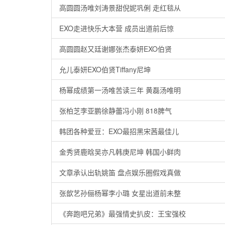
高圆圆汤唯刘涛景甜倪妮巩俐 走红毯从
EXO走进快乐大本营 成员出道前后惊
高圆圆赵又廷谢娜张杰泰妍EXO伯贤
允儿泰妍EXO伯贤Tiffany尼坤
杨幂成绩第一汤唯苦读三年 黄磊汤唯明
张柏芝李亚鹏徐静蕾冯小刚 818脾气
韩团各种爱豆：EXO最招黑宋茜最佳儿
金秀贤鹿晗吴亦凡韩庚尼坤 韩国小鲜肉
文章承认出轨姚笛 盘点娱乐圈假戏真做
张歆艺孙俪杨幂李小璐 女星出道前未整
《奔跑吧兄弟》最强情史扒皮：王宝强校