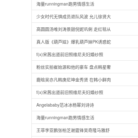
海量runningman跑男情感生活
少女时代无惧成员退队风波 允儿徐贤大
高圆圆汤唯刘涛景甜倪妮巩俐 走红毯从
真人版《葫芦娃》爆乳葫芦妹PK诱惑蛇
f(x)宋茜出道前旧照维尼夫妇婚纱照
粉丝实拍崔始源和他的豪车 盘点韩星奢
鹿晗吴亦凡韩庚尼坤金秀贤 在韩小鲜肉
f(x)宋茜出道前旧照维尼夫妇婚纱照
Angelababy范冰冰杨幂刘诗诗
海量runningman跑男情感生活
王菲李亚鹏张柏芝谢霆锋吴奇隆马雅舒