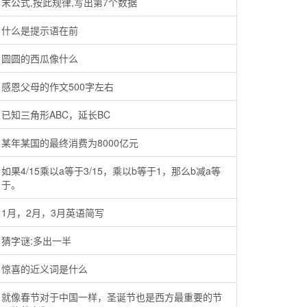
末公式,按此规律,写出第7个数据
什么是提示语在前
圆圆的西瓜像什么
感恩父母的作文500字左右
已知三角形ABC，延长BC
某年某国的最终消费为8000亿元
如果4/15乘以a等于3/15，乘以b等于1，那么b减a等
于。
1月，2月，3月英语简写
猜字谜:多出一半
惊喜的近义词是什么
就像春节对于中国一样，圣诞节也是西方最重要的节