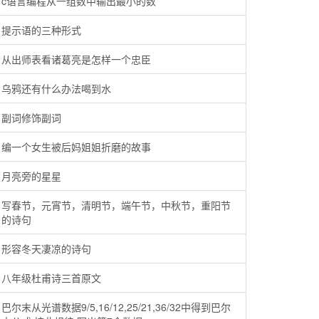
c语言编程从一组数中输出最小的数
提示语的三种形式
从出师表看诸葛亮是怎样一个忠臣
乌鸦还有什么办法喝到水
副词修饰副词
编一个女生被后妈姐姐折磨的故事
月亮旁的星星
写春节，元宵节，清明节，端午节，中秋节，重阳节
的诗句
形容冬天凄凉的诗句
八年级杜甫诗三首原文
巴尔末从光谱数据9/5,16/12,25/21,36/32中得到巴尔