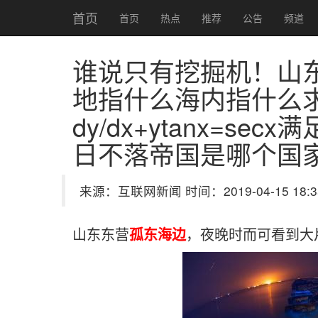
首页
首页
热点
推荐
公告
频道
谁说只有挖掘机！山东
地指什么海内指什么
dy/dx+ytanx=se
日不落帝国是哪个国
来源：互联网新闻 时间：2019-04-15 18:3
山东东营
孤东海边
，夜晚时而可看到大