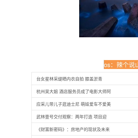
os：辣个
台女星林采缇晒内衣自拍 膝盖淤青
杭州吴大姐 酒店服务员成了电影大师阿
应采儿带儿子逛迪士尼 萌娃爱车不爱美
武林壹号交付观察：两年打造 项目迎
《财富新密码》：房地产的现状及未来