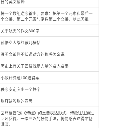
日的英文翻译
将一个数组逆序输出。要求：把第一个元素和最后一
个交换，第二个元素与倒数第二个交换，以此类推。
关于航天的作文800字
孙悟空大战红孩儿概括
写英文邮件不知道对方的称呼怎么说
历史上有关于团结就是力量的名人名事
小数计算题100道答案
秩序安定突出一个静字
张灯结彩张的意思
回环复沓”是《诗经》的重要表达形式，诗歌往往通过
回环反复、一唱三叹的抒情手法，将情感表达得酣畅
淋漓，