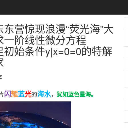
东营惊现浪漫“荧光海”
大
求一阶线性微分方程
cx满足初始条件y|x=0=0的特解
家
5
闪
耀
蓝
光
海水
片
的
，
犹如蓝色
星海
。