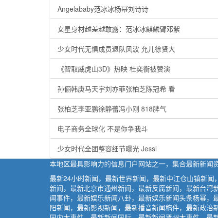
Angelababy范冰冰杨幂刘诗诗
女星身材越差越敢露：范冰冰麒麟臂邓紫
少女时代无惧成员退队风波 允儿徐贤大
《智取威虎山3D》热映 杜奕衡被赞演
孙俪韩庚马天宇刘亦菲张柏芝陈冠希 看
张柏芝李亚鹏徐静蕾冯小刚 818脾气
电子商务全球化 不是你争我斗
少女时代全团整容细节曝光 Jessi
本地区最具影响力的信息门户网站之一，集合最新新闻
最新24小时新闻，最新世界新闻，最新中江仓山镇新
新闻，最新北京市通州新闻，最新反腐新闻，最新台湾
闻事件，最新娱乐新闻八卦，最新娱乐新闻头条杨幂，
阳新闻，最新影视新闻，最新播音新闻稿件，最新政治
国内大事件，最新新闻国际，最新新闻晋州大事件，最