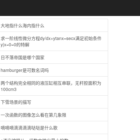
大地指什么海内指什么
求一阶线性微分方程dy/dx+ytanx=secx满足初始条件
y|x=0=0的特解
日不落帝国是哪个国家
hamburger是可数名词吗
两个结构完全相同的液压缸相互串联，无杆腔面积为
100cm3
下雪场景的描写
一次函数的图像怎么看在第几象限
嘀嘀嘀滴滴滴滴哒哒是什么歌