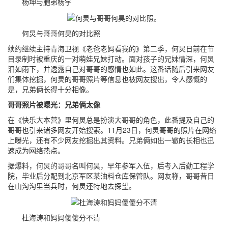
杨坤与胞弟杨宇
何炅与哥哥何昊的对比照
续约继续主持青海卫视《老爸老妈看我的》第二季，何炅日前在节
目录制时被重庆的一对萌娃兄妹打动。面对孩子的兄妹情深，何炅
泪如雨下，并透露自己对哥哥的感情也如此。这番话随后引来网友
们集体挖掘，何炅的哥哥照片等信息也被网友搜出，令人感慨的
是，兄弟俩长得十分相像。
哥哥照片被曝光：兄弟俩太像
在《快乐大本营》里何炅总是扮演大哥哥的角色，此番提及自己的
哥哥也引来诸多网友开始搜索。11月23日，何炅哥哥的照片在网络
上曝光，还有不少网友挖掘出其资料。兄弟俩如出一辙的长相也迅
速成为网络热点。
据爆料，何炅的哥哥名叫何昊，早年参军入伍，后考入后勤工程学
院，毕业后分配到北京军区某油料仓库保管队。网友称，哥哥昔日
在山沟沟里当兵时，何炅还特地去探望。
杜海涛和妈妈傻傻分不清