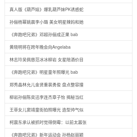
真人版《葫芦娃》爆乳葫芦妹PK诱惑蛇
孙俪杨幂姚晨李小璐 美女明星辣妈和她
《奔跑吧兄弟》邓超孙俪成正果 bab
黄晓明将在跨年晚会向Angelaba
林志玲吴佩慈范冰冰柳岩 女星陪酒价目
《奔跑吧兄弟》明星童年照曝光 bab
郑秀晶林允儿金贤重裴勇俊 盘点整容撞
柳岩孙俪陈奕迅李连杰章子怡 揭秘当红
王菲女儿窦靖童街拍照曝光 造型帅气似
柯震东承认被抓时觉得倒霉：以前太嚣张
《奔跑吧兄弟》新年运动会 孙杨赵丽颖