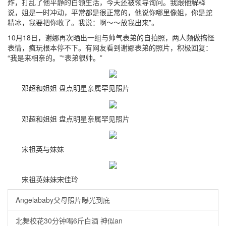
炸，打乱了他平静的白领生活，今天还被领导询问。我跟他解释
说，姐是一时冲动，平常都是很正常的，他说你哪里像姐，你是蛇
精冰，我要把你收了。我说：啊～～放我出来”。
10月18日，谢娜再次晒出一组与帅气表弟的自拍照，两人频做搞怪
表情，疯玩根本停不下。有网友看到谢娜表弟的照片，积极回复：
“我是来相亲的。”“表弟很帅。”
邓超和姐姐 盘点明星亲属罕见照片
邓超和姐姐 盘点明星亲属罕见照片
宋祖英与妹妹
宋祖英妹妹宋佳玲
Angelababy父母照片曝光到底
北舞校花30分钟喝6斤白酒 神似an