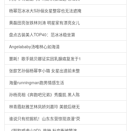
杨幂范冰冰大S孙俪女星整容也无法遮掩
黄磊田亮张铁林刘涛 明星家有漂亮女儿
盘点古装美人TOP40：范冰冰稳坐第
Angelababy汤唯林心如海清
噩耗！歌手姚贝娜证实因乳腺癌复发于1
张歆艺孙俪杨幂李小璐 女星出道前未整
海量runningman跑男情感生活
孙杨亮相《奔跑吧兄弟》秀腹肌 黑人陈
林青霞赵雅芝林凤娇刘嘉玲 美貌后继无
谁说只有挖掘机！山东东营惊现浪漫“荧
《智取威虎山3D》热映 杜奕衡被赞演