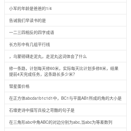
小军的年龄是爸爸的1/4
告诫我们早读书的是
一二三四相反的四字成语
长方形中有几组平行线
，乌蒙磅礴走泥丸，走泥丸这词体会了什么
修一条路，计划每天修60米，实际每天比计划多修8米，结果
提前4天完成任务，这条路长多少米？
彗星蛋价格
在正方体abcda1b1c1d1中，BC1与平面AB1所成的角的大小是
石壕吏诗中描写兵役之苛酷的句子是
在三角形abc中角ABC的对边分别为abc,当abc为等差数列