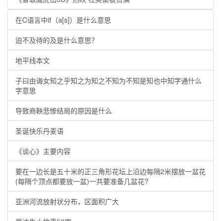
在C语言中if（a[s]）是什么意思
迫不及待的及是什么意思？
地平线本文
子曰由诲女知之乎知之为知之不知为不知是知也中知字通什么
字意思
导致商鞅悲惨结局的原因是什么
圣诞快乐丹麦语
《谈心》主要内容
要在一边长是五十米的正三角形花坛上沿边每隔2米摆放一盆花
(每隔个顶点都要放一盆)一共要准备几盆花?
亚洲河流放射状分布，区面积广大