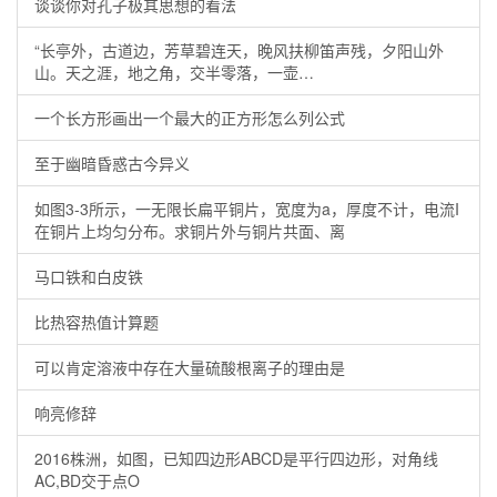
谈谈你对孔子极其思想的看法
“长亭外，古道边，芳草碧连天，晚风扶柳笛声残，夕阳山外
山。天之涯，地之角，交半零落，一壶…
一个长方形画出一个最大的正方形怎么列公式
至于幽暗昏惑古今异义
如图3-3所示，一无限长扁平铜片，宽度为a，厚度不计，电流I
在铜片上均匀分布。求铜片外与铜片共面、离
马口铁和白皮铁
比热容热值计算题
可以肯定溶液中存在大量硫酸根离子的理由是
响亮修辞
2016株洲，如图，已知四边形ABCD是平行四边形，对角线
AC,BD交于点O