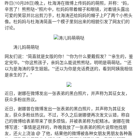
昨日(10月28日)晚上，杜海涛在微博上传妈妈的萌照，并称：“妈，
辛苦了！熊熊哒~”照片中，杜妈妈带着帽子和眼镜，对着镜头露出
可爱的笑容并比出剪刀手，杜海涛还给妈妈的帽子上P了两个小熊头
像。杜妈妈与杜海涛简直一个模子里刻出来的相貌引发了网友们的
讨论。
涛儿妈萌萌哒
网友们说：“简直就是女版的你！”“你为什么要戴假发？”“亲生的，鉴
定完毕。”“你这熊孩子，亲妈怎么能说熊熊哒，明明是萌萌哒。”“还
以为是海涛的孪生姐姐。”“还以为你是充话费送的，看到阿姨我相信
是亲生的了。”
近日，谢娜在微博发出一张表弟的黑白照片，并声称为其征女友，
获众多粉丝热议。
近日，谢娜曾在微博发出一张表弟的黑白照片，并声称为其征女
友，获众多粉丝热议。不过，不久之后谢娜便再次发文认错，称自
己的微博给表弟带来了很多烦恼，并被表弟称为蛇精冰。谢娜在微
博写道：“事情是这样的，昨晚我放了一张表弟的照片说帮他找朋
友，还火上浇油 @ 了他，结果他的微博被各种女朋友男朋友各种轰