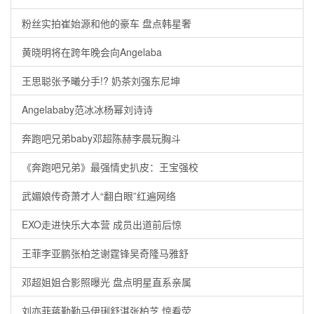
粉丝实拍崔始源和他的豪车 盘点韩星奢
黄晓明将在跨年晚会向Angelaba
王思聪张予曦分手!? 奶茶刘强东尼坤
Angelababy范冰冰杨幂刘诗诗
奔跑吧兄弟baby邓超陈赫李晨玩胸斗
《奔跑吧兄弟》最强情史扒皮：王宝强校
武媚娘传奇萧才人“翻白眼”红遍网络
EXO走进快乐大本营 成员出道前后惊
王菲李亚鹏张柏芝谢霆锋吴奇隆马雅舒
邓超姐姐合影照曝光 盘点明星直系亲属
刘亦菲蒋勤勤马伊琍舒淇张柏芝 惊看荧