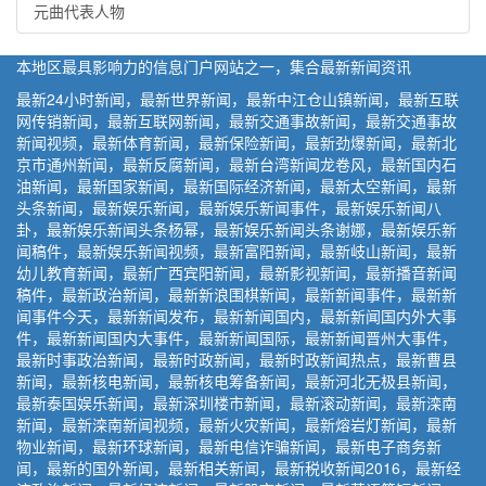
元曲代表人物
本地区最具影响力的信息门户网站之一，集合最新新闻资讯
最新24小时新闻，最新世界新闻，最新中江仓山镇新闻，最新互联
网传销新闻，最新互联网新闻，最新交通事故新闻，最新交通事故
新闻视频，最新体育新闻，最新保险新闻，最新劲爆新闻，最新北
京市通州新闻，最新反腐新闻，最新台湾新闻龙卷风，最新国内石
油新闻，最新国家新闻，最新国际经济新闻，最新太空新闻，最新
头条新闻，最新娱乐新闻，最新娱乐新闻事件，最新娱乐新闻八
卦，最新娱乐新闻头条杨幂，最新娱乐新闻头条谢娜，最新娱乐新
闻稿件，最新娱乐新闻视频，最新富阳新闻，最新岐山新闻，最新
幼儿教育新闻，最新广西宾阳新闻，最新影视新闻，最新播音新闻
稿件，最新政治新闻，最新新浪围棋新闻，最新新闻事件，最新新
闻事件今天，最新新闻发布，最新新闻国内，最新新闻国内外大事
件，最新新闻国内大事件，最新新闻国际，最新新闻晋州大事件，
最新时事政治新闻，最新时政新闻，最新时政新闻热点，最新曹县
新闻，最新核电新闻，最新核电筹备新闻，最新河北无极县新闻，
最新泰国娱乐新闻，最新深圳楼市新闻，最新滚动新闻，最新滦南
新闻，最新滦南新闻视频，最新火灾新闻，最新熔岩灯新闻，最新
物业新闻，最新环球新闻，最新电信诈骗新闻，最新电子商务新
闻，最新的国外新闻，最新相关新闻，最新税收新闻2016，最新经