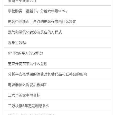
爱迪生小故事50字
学校购买一批新书，分给六年级20%，
电场中高斯面上各点的电场强度由什么决定
氯气和氢氧化钠溶液反应的方程式
现象可数吗
sin下x的平方的定积分
芝麻开花节节高什么意思
分析平安夜苹果的消费对其替代品和互补品的影响
电容器插入陶瓷后板间距
二六个英文字母音标
三万块存5年定期利息多少