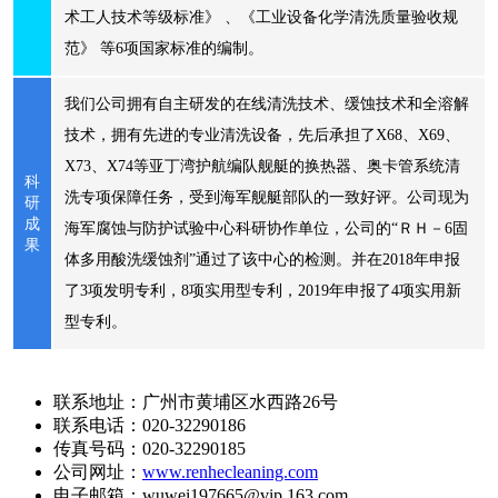
术工人技术等级标准》 、《工业设备化学清洗质量验收规
范》 等6项国家标准的编制。
我们公司拥有自主研发的在线清洗技术、缓蚀技术和全溶解
技术，拥有先进的专业清洗设备，先后承担了X68、X69、
X73、X74等亚丁湾护航编队舰艇的换热器、奥卡管系统清
科
洗专项保障任务，受到海军舰艇部队的一致好评。公司现为
研
成
海军腐蚀与防护试验中心科研协作单位，公司的“ＲＨ－6固
果
体多用酸洗缓蚀剂”通过了该中心的检测。并在2018年申报
了3项发明专利，8项实用型专利，2019年申报了4项实用新
型专利。
联系地址：广州市黄埔区水西路26号
联系电话：020-32290186
传真号码：020-32290185
公司网址：
www.renhecleaning.com
电子邮箱：wuwei197665@vip.163.com